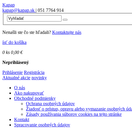
Kapap
kapap@kapap.sk
| 051 7764 914
Nenašli ste čo ste hľadali?
Kontaktujte nás
ísť do košíka
0
ks
0,00 €
Neprihlásený
Prihlásenie
Registrácia
Aktualné akcie
novinky
O nás
Ako nakupovať
Obchodné podmienky
Ochrana osobných údajov
Žiadosť o prístup, opravu alebo vymazanie osobných úd
Zásady používania súborov cookies na tejto stránke
Kontakt
Spracovanie osobných údajov