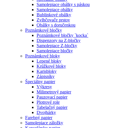
Samolepiace obálky s páskou
Samolepiace obálky
Bublinkové obálky
Zvlhčovače prstov
Obálky s doručenkou
Poznámkové bločky
Poznámkové bločky `kocka`
Dispenzory na Z-bločky
Samolepiace Z-bločky
Samolepiace bločky
Poznámkové bloky
Lepené bloky
Krúžkové bloky
Karisbloky
Zápisníky
Špeciálny papier
Výkresy
Milimetrový papier
Pauzovací papier
Plotrové role
Tabelačný papier
Dvojhárky
Farebný papier
Samolepiace záložky
Kancelársky papier