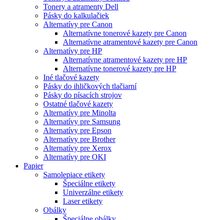
Tonery a atramenty Dell
Pásky do kalkulačiek
Alternatívy pre Canon
Alternatívne tonerové kazety pre Canon
Alternatívne atramentové kazety pre Canon
Alternatívy pre HP
Alternatívne atramentové kazety pre HP
Alternatívne tonerové kazety pre HP
Iné tlačové kazety
Pásky do ihličkových tlačiarní
Pásky do písacích strojov
Ostatné tlačové kazety
Alternatívy pre Minolta
Alternatívy pre Samsung
Alternatívy pre Epson
Alternatívy pre Brother
Alternatívy pre Xerox
Alternatívy pre OKI
Papier
Samolepiace etikety
Špeciálne etikety
Univerzálne etikety
Laser etikety
Obálky
Špeciálne obálky