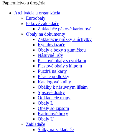
Papierníctvo a drogéria
Archivácia a organizácia
Euroobaly
Pákové zakladače
Zakladače pákové kartónové
Obaly na dokumenty
Zakladacie prúžky a úchytky
Rýchloviazače
Obaly a boxy s gumičkou
Násuvné lišty
Plastové obaly s cvočkom
Plastové obaly s klipom
Puzdrá na karty
Písacie podložky
Katalógové knihy
Obálky k násuvným lištám
Spisové dosky
Odkladacie mapy
Obaly L
Obaly so zipsom
Kartónové boxy
Obaly U
Zakladače
Štítky na zakladače