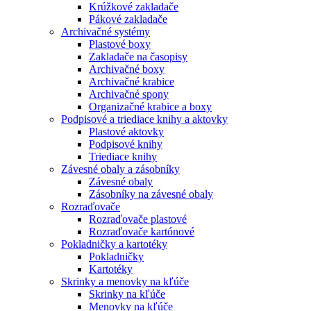
Krúžkové zakladače
Pákové zakladače
Archivačné systémy
Plastové boxy
Zakladače na časopisy
Archivačné boxy
Archivačné krabice
Archivačné spony
Organizačné krabice a boxy
Podpisové a triediace knihy a aktovky
Plastové aktovky
Podpisové knihy
Triediace knihy
Závesné obaly a zásobníky
Závesné obaly
Zásobníky na závesné obaly
Rozraďovače
Rozraďovače plastové
Rozraďovače kartónové
Pokladničky a kartotéky
Pokladničky
Kartotéky
Skrinky a menovky na kľúče
Skrinky na kľúče
Menovky na kľúče