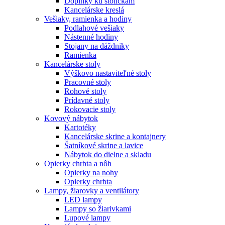
Doplnky ku stoličkám
Kancelárske kreslá
Vešiaky, ramienka a hodiny
Podlahové vešiaky
Nástenné hodiny
Stojany na dáždniky
Ramienka
Kancelárske stoly
Výškovo nastaviteľné stoly
Pracovné stoly
Rohové stoly
Prídavné stoly
Rokovacie stoly
Kovový nábytok
Kartotéky
Kancelárske skrine a kontajnery
Šatníkové skrine a lavice
Nábytok do dielne a skladu
Opierky chrbta a nôh
Opierky na nohy
Opierky chrbta
Lampy, žiarovky a ventilátory
LED lampy
Lampy so žiarivkami
Lupové lampy