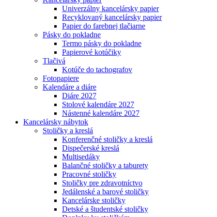
Univerzálny kancelársky papier
Recyklovaný kancelársky papier
Papier do farebnej tlačiarne
Pásky do pokladne
Termo pásky do pokladne
Papierové kotúčiky
Tlačivá
Kotúče do tachografov
Fotopapiere
Kalendáre a diáre
Diáre 2027
Stolové kalendáre 2027
Nástenné kalendáre 2027
Kancelársky nábytok
Stoličky a kreslá
Konferenčné stoličky a kreslá
Dispečerské kreslá
Multisedáky
Balančné stoličky a taburety
Pracovné stoličky
Stoličky pre zdravotníctvo
Jedálenské a barové stoličky
Kancelárske stoličky
Detské a študentské stoličky