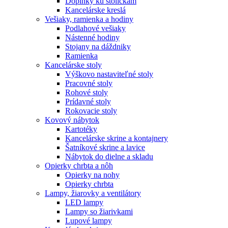
Doplnky ku stoličkám
Kancelárske kreslá
Vešiaky, ramienka a hodiny
Podlahové vešiaky
Nástenné hodiny
Stojany na dáždniky
Ramienka
Kancelárske stoly
Výškovo nastaviteľné stoly
Pracovné stoly
Rohové stoly
Prídavné stoly
Rokovacie stoly
Kovový nábytok
Kartotéky
Kancelárske skrine a kontajnery
Šatníkové skrine a lavice
Nábytok do dielne a skladu
Opierky chrbta a nôh
Opierky na nohy
Opierky chrbta
Lampy, žiarovky a ventilátory
LED lampy
Lampy so žiarivkami
Lupové lampy