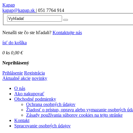
Kapap
kapap@kapap.sk
| 051 7764 914
Nenašli ste čo ste hľadali?
Kontaktujte nás
ísť do košíka
0
ks
0,00 €
Neprihlásený
Prihlásenie
Registrácia
Aktualné akcie
novinky
O nás
Ako nakupovať
Obchodné podmienky
Ochrana osobných údajov
Žiadosť o prístup, opravu alebo vymazanie osobných úd
Zásady používania súborov cookies na tejto stránke
Kontakt
Spracovanie osobných údajov