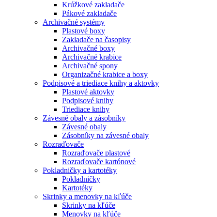
Krúžkové zakladače
Pákové zakladače
Archivačné systémy
Plastové boxy
Zakladače na časopisy
Archivačné boxy
Archivačné krabice
Archivačné spony
Organizačné krabice a boxy
Podpisové a triediace knihy a aktovky
Plastové aktovky
Podpisové knihy
Triediace knihy
Závesné obaly a zásobníky
Závesné obaly
Zásobníky na závesné obaly
Rozraďovače
Rozraďovače plastové
Rozraďovače kartónové
Pokladničky a kartotéky
Pokladničky
Kartotéky
Skrinky a menovky na kľúče
Skrinky na kľúče
Menovky na kľúče