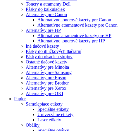
Tonery a atramenty Dell
Pásky do kalkulačiek
Alternatívy pre Canon
Alternatívne tonerové kazety pre Canon
Alternatívne atramentové kazety pre Canon
Alternatívy pre HP
Alternatívne atramentové kazety pre HP
Alternatívne tonerové kazety pre HP
Iné tlačové kazety
Pásky do ihličkových tlačiarní
Pásky do písacích strojov
Ostatné tlačové kazety
Alternatívy pre Minolta
Alternatívy pre Samsung
Alternatívy pre Epson
Alternatívy pre Brother
Alternatívy pre Xerox
Alternatívy pre OKI
Papier
Samolepiace etikety
Špeciálne etikety
Univerzálne etikety
Laser etikety
Obálky
Špeciálne obálky