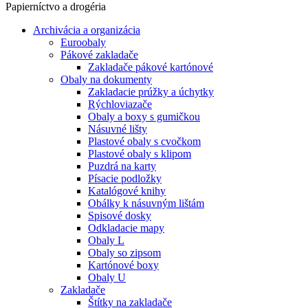
Papierníctvo a drogéria
Archivácia a organizácia
Euroobaly
Pákové zakladače
Zakladače pákové kartónové
Obaly na dokumenty
Zakladacie prúžky a úchytky
Rýchloviazače
Obaly a boxy s gumičkou
Násuvné lišty
Plastové obaly s cvočkom
Plastové obaly s klipom
Puzdrá na karty
Písacie podložky
Katalógové knihy
Obálky k násuvným lištám
Spisové dosky
Odkladacie mapy
Obaly L
Obaly so zipsom
Kartónové boxy
Obaly U
Zakladače
Štítky na zakladače