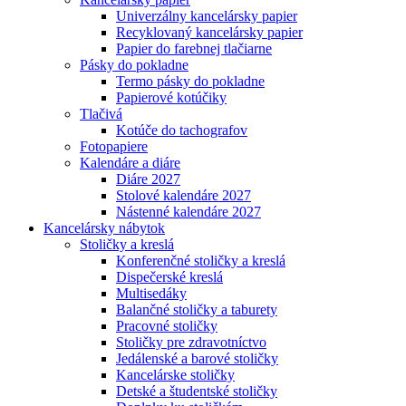
Univerzálny kancelársky papier
Recyklovaný kancelársky papier
Papier do farebnej tlačiarne
Pásky do pokladne
Termo pásky do pokladne
Papierové kotúčiky
Tlačivá
Kotúče do tachografov
Fotopapiere
Kalendáre a diáre
Diáre 2027
Stolové kalendáre 2027
Nástenné kalendáre 2027
Kancelársky nábytok
Stoličky a kreslá
Konferenčné stoličky a kreslá
Dispečerské kreslá
Multisedáky
Balančné stoličky a taburety
Pracovné stoličky
Stoličky pre zdravotníctvo
Jedálenské a barové stoličky
Kancelárske stoličky
Detské a študentské stoličky