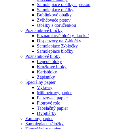
Samolepiace obálky s páskou
Samolepiace obálky
Bublinkové obálky
Zvlhčovače prstov
Obálky s doručenkou
Poznámkové bločky
Poznámkové bločky `kocka`
Dispenzory na Z-bločky
Samolepiace Z-bločky
Samolepiace bločky
Poznámkové bloky
Lepené bloky
Krúžkové bloky
Karisbloky
Zápisníky
Špeciálny papier
Výkresy
Milimetrový papier
Pauzovací papier
Plotrové role
Tabelačný papier
Dvojhárky
Farebný papier
Samolepiace záložky
Kancelársky papier