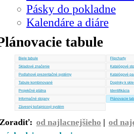
Pásky do pokladne
Kalendáre a diáre
Plánovacie tabule
Biele tabule
Flipcharty
Skladové značenie
Katalógové st
Podlahové prezentačné systémy
Katalógové pa
Tabule kombinované
Doplnky k skl
Projekčné plátna
Identifikácia
Informačné stojany
Plánovacie ta
Závesný koľajnicový systém
Zoradiť:
od najlacnejšieho
|
od naj