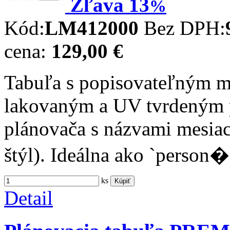
Zľava
13
%
Kód:
LM412000
Bez DPH:
cena:
129,00 €
Tabuľa s popisovateľným m
lakovaným a UV tvrdeným 
plánovača s názvami mesiac
štýl). Ideálna ako `person�
ks
Kúpiť
Detail