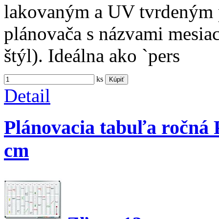
lakovaným a UV tvrdeným 
plánovača s názvami mesiac
štýl). Ideálna ako `pers
ks
Kúpiť
Detail
Plánovacia tabuľa ročn
cm