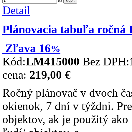
ks
Kúpiť
Detail
Plánovacia tabuľa roč
Zľava
16
%
Kód:
LM415000
Bez DPH:
cena:
219,00 €
Ročný plánovač v dvoch ča
okienok, 7 dní v týždni. Pr
objektov, ak je použitý ak