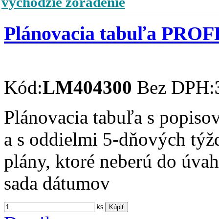
východzie zoradenie
Plánovacia tabuľa PRO
Kód:
LM404300
Bez DPH:
Plánovacia tabuľa s popis
a s oddielmi 5-dňových týž
plány, ktoré neberú do úvah
sada dátumov
ks
Kúpiť