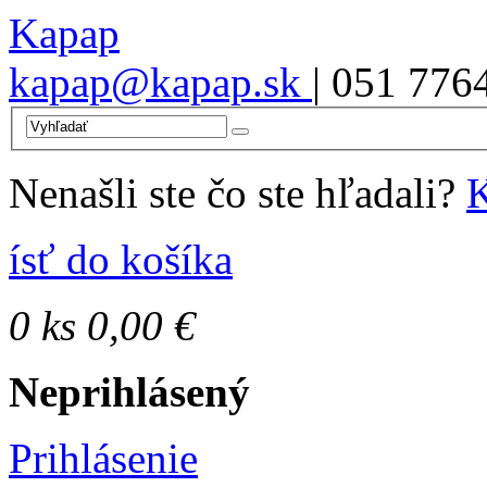
Kapap
kapap@kapap.sk
| 051 776
Nenašli ste čo ste hľadali?
K
ísť do košíka
0
ks
0,00 €
Neprihlásený
Prihlásenie