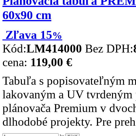
Plánovacia tabuľa PREM
60x90 cm
Zľava
15
%
Kód:
LM414000
Bez DPH:
cena:
119,00 €
Tabuľa s popisovateľným m
lakovaným a UV tvrdeným 
plánovača Premium v dvoch
dlhodobé projekty. Pre pre