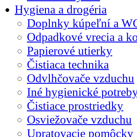
Hygiena a drogéria
Doplnky kúpeľní a W
Odpadkové vrecia a k
Papierové utierky
Čistiaca technika
Odvlhčovače vzduchu
Iné hygienické potreb
Čistiace prostriedky
Osviežovače vzduchu
Upratovacie pomôcky