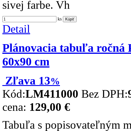
sivej farbe. Vh
ks
Kúpiť
Detail
Plánovacia tabuľa ročn
60x90 cm
Zľava
13
%
Kód:
LM411000
Bez DPH:
cena:
129,00 €
Tabuľa s popisovateľným m