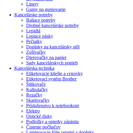
Linery
Gumy na gumovanie
Kancelárske potreby
Baliace potreby
Drobné kancelárske potreby
Lepidlá
Lepiace pásky
Pečiatky
Doplnky na kancelársky stôl
Zošívačky
Dierovačky na papier
Sady kancelárskych potrieb
Kancelárska technika
Etiketovacie kliešte a cenovky
Etiketovací systém Brother
Štítkovače
Kalkulačky
Rezačky
Skartovačky
Príslušenstvo k notebookom
Elektro
Optické disky
Podložky a opierky zápästia
Čistenie počítačov
Laminovacie fólie ostatné a doplnky