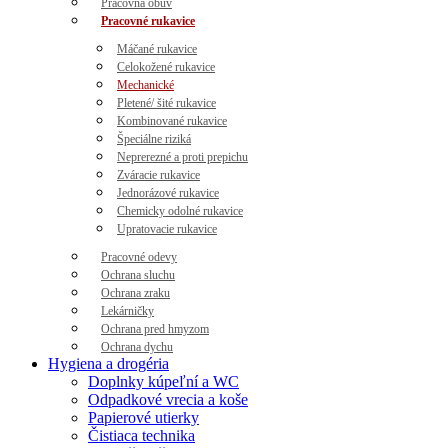
Pracovná obuv
Pracovné rukavice
Máčané rukavice
Celokožené rukavice
Mechanické
Pletené/ šité rukavice
Kombinované rukavice
Špeciálne riziká
Neprerezné a proti prepichu
Zváracie rukavice
Jednorázové rukavice
Chemicky odolné rukavice
Upratovacie rukavice
Pracovné odevy
Ochrana sluchu
Ochrana zraku
Lekárničky
Ochrana pred hmyzom
Ochrana dychu
Hygiena a drogéria
Doplnky kúpeľní a WC
Odpadkové vrecia a koše
Papierové utierky
Čistiaca technika