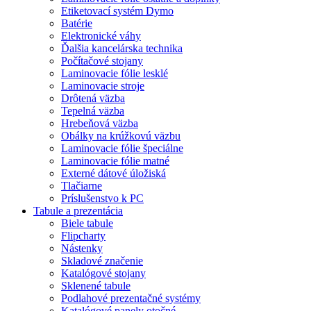
Etiketovací systém Dymo
Batérie
Elektronické váhy
Ďalšia kancelárska technika
Počítačové stojany
Laminovacie fólie lesklé
Laminovacie stroje
Drôtená väzba
Tepelná väzba
Hrebeňová väzba
Obálky na krúžkovú väzbu
Laminovacie fólie špeciálne
Laminovacie fólie matné
Externé dátové úložiská
Tlačiarne
Príslušenstvo k PC
Tabule a prezentácia
Biele tabule
Flipcharty
Nástenky
Skladové značenie
Katalógové stojany
Sklenené tabule
Podlahové prezentačné systémy
Katalógové panely otočné