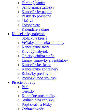
Farebný papier
Samolepiace záložky
Kancelársky papier
Pásky do pokladne
Tlačivá
Fotopapiere
Kalendáre a diáre
Kancelársky nábytok
Stoličky a kreslá
Vešiaky, ramienka a hodiny
Kancelárske stoly
Kovový nábytok
Opierky chrbta a nôh
Lampy, žiarovky a ventilátory
Kancelárske skrine
Kancelárske kontajnery
Rohožky pred dvere
Podložky pod stoličky
Písacie potreby
Perá
Ceruzky
Korekčné prostriedky
Strúhadlá na ceruzky
Popisovače a Fixky
Zvýrazňovače