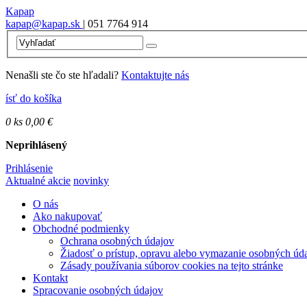
Kapap
kapap@kapap.sk
| 051 7764 914
Nenašli ste čo ste hľadali?
Kontaktujte nás
ísť do košíka
0
ks
0,00 €
Neprihlásený
Prihlásenie
Aktualné akcie
novinky
O nás
Ako nakupovať
Obchodné podmienky
Ochrana osobných údajov
Žiadosť o prístup, opravu alebo vymazanie osobných úd
Zásady používania súborov cookies na tejto stránke
Kontakt
Spracovanie osobných údajov