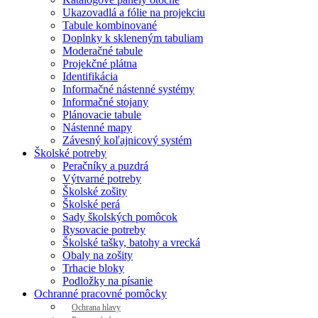
Ukazovadlá a fólie na projekciu
Tabule kombinované
Doplnky k skleneným tabuliam
Moderačné tabule
Projekčné plátna
Identifikácia
Informačné nástenné systémy
Informačné stojany
Plánovacie tabule
Nástenné mapy
Závesný koľajnicový systém
Školské potreby
Peračníky a puzdrá
Výtvarné potreby
Školské zošity
Školské perá
Sady školských pomôcok
Rysovacie potreby
Školské tašky, batohy a vrecká
Obaly na zošity
Trhacie bloky
Podložky na písanie
Ochranné pracovné pomôcky
Ochrana hlavy