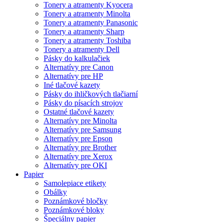
Tonery a atramenty Kyocera
Tonery a atramenty Minolta
Tonery a atramenty Panasonic
Tonery a atramenty Sharp
Tonery a atramenty Toshiba
Tonery a atramenty Dell
Pásky do kalkulačiek
Alternatívy pre Canon
Alternatívy pre HP
Iné tlačové kazety
Pásky do ihličkových tlačiarní
Pásky do písacích strojov
Ostatné tlačové kazety
Alternatívy pre Minolta
Alternatívy pre Samsung
Alternatívy pre Epson
Alternatívy pre Brother
Alternatívy pre Xerox
Alternatívy pre OKI
Papier
Samolepiace etikety
Obálky
Poznámkové bločky
Poznámkové bloky
Špeciálny papier