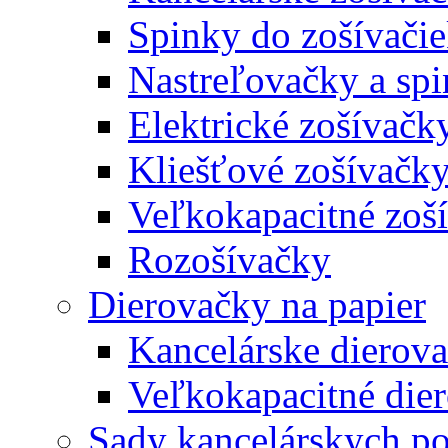
Spinky do zošívači
Nastreľovačky a spi
Elektrické zošívačk
Kliešťové zošívačk
Veľkokapacitné zoš
Rozošívačky
Dierovačky na papier
Kancelárske dierov
Veľkokapacitné die
Sady kancelárskych po