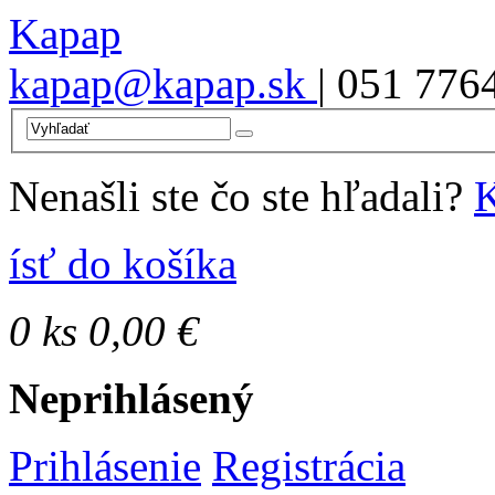
Kapap
kapap@kapap.sk
| 051 776
Nenašli ste čo ste hľadali?
K
ísť do košíka
0
ks
0,00 €
Neprihlásený
Prihlásenie
Registrácia