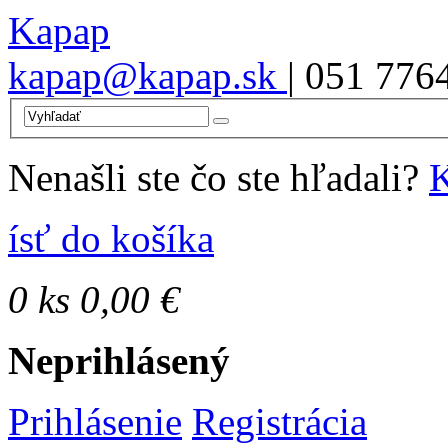
Kapap
kapap@kapap.sk
| 051 776
Nenašli ste čo ste hľadali?
K
ísť do košíka
0
ks
0,00 €
Neprihlásený
Prihlásenie
Registrácia