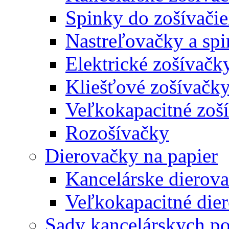
Spinky do zošívači
Nastreľovačky a spi
Elektrické zošívačk
Kliešťové zošívačk
Veľkokapacitné zoš
Rozošívačky
Dierovačky na papier
Kancelárske dierov
Veľkokapacitné die
Sady kancelárskych po