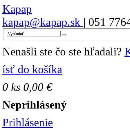
Kapap
kapap@kapap.sk
| 051 776
Nenašli ste čo ste hľadali?
K
ísť do košíka
0
ks
0,00 €
Neprihlásený
Prihlásenie