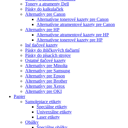
Tonery a atramenty Dell
Pásky do kalkulačiek
Alternatívy pre Canon
Alternatívne tonerové kazety pre Canon
Alternatívne atramentové kazety pre Canon
Alternatívy pre HP
Alternatívne atramentové kazety pre HP
Alternatívne tonerové kazety pre HP
Iné tlačové kazety
Pásky do ihličkových tlačiarní
Pásky do písacích strojov
Ostatné tlačové kazety
Alternatívy pre Minolta
Alternatívy pre Samsung
Alternatívy pre Epson
Alternatívy pre Brother
Alternatívy pre Xerox
Alternatívy pre OKI
Papier
Samolepiace etikety
Špeciálne etikety
Univerzálne etikety
Laser etikety
Obálky
Špeciálne obálky