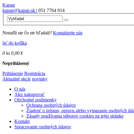
Kapap
kapap@kapap.sk
| 051 7764 914
Nenašli ste čo ste hľadali?
Kontaktujte nás
ísť do košíka
0
ks
0,00 €
Neprihlásený
Prihlásenie
Registrácia
Aktualné akcie
novinky
O nás
Ako nakupovať
Obchodné podmienky
Ochrana osobných údajov
Žiadosť o prístup, opravu alebo vymazanie osobných úd
Zásady používania súborov cookies na tejto stránke
Kontakt
Spracovanie osobných údajov