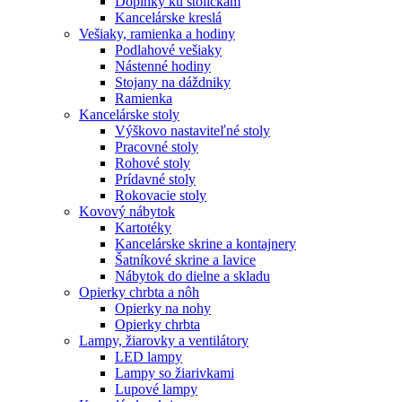
Doplnky ku stoličkám
Kancelárske kreslá
Vešiaky, ramienka a hodiny
Podlahové vešiaky
Nástenné hodiny
Stojany na dáždniky
Ramienka
Kancelárske stoly
Výškovo nastaviteľné stoly
Pracovné stoly
Rohové stoly
Prídavné stoly
Rokovacie stoly
Kovový nábytok
Kartotéky
Kancelárske skrine a kontajnery
Šatníkové skrine a lavice
Nábytok do dielne a skladu
Opierky chrbta a nôh
Opierky na nohy
Opierky chrbta
Lampy, žiarovky a ventilátory
LED lampy
Lampy so žiarivkami
Lupové lampy