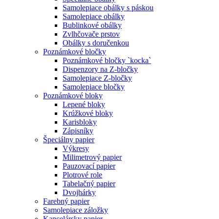
Samolepiace obálky s páskou
Samolepiace obálky
Bublinkové obálky
Zvlhčovače prstov
Obálky s doručenkou
Poznámkové bločky
Poznámkové bločky `kocka`
Dispenzory na Z-bločky
Samolepiace Z-bločky
Samolepiace bločky
Poznámkové bloky
Lepené bloky
Krúžkové bloky
Karisbloky
Zápisníky
Špeciálny papier
Výkresy
Milimetrový papier
Pauzovací papier
Plotrové role
Tabelačný papier
Dvojhárky
Farebný papier
Samolepiace záložky
Kancelársky papier