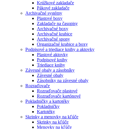
Krúžkové zakladače
Pákové zakladače
Archivačné systémy
Plastové boxy
Zakladače na časopisy
Archivačné boxy
Archivačné krabice
Archivačné spony
Organizačné krabice a boxy
Podpisové a triediace knihy a aktovky
Plastové aktovky
Podpisové knihy
Triediace knihy
Závesné obaly a zásobníky
Závesné obaly
Zásobníky na závesné obaly
Rozraďovače
Rozraďovače plastové
Rozraďovače kartónové
Pokladničky a kartotéky
Pokladničky
Kartotéky
Skrinky a menovky na kľúče
Skrinky na kľúče
Menovky na kľúče