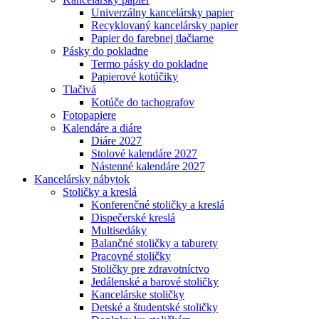
Univerzálny kancelársky papier
Recyklovaný kancelársky papier
Papier do farebnej tlačiarne
Pásky do pokladne
Termo pásky do pokladne
Papierové kotúčiky
Tlačivá
Kotúče do tachografov
Fotopapiere
Kalendáre a diáre
Diáre 2027
Stolové kalendáre 2027
Nástenné kalendáre 2027
Kancelársky nábytok
Stoličky a kreslá
Konferenčné stoličky a kreslá
Dispečerské kreslá
Multisedáky
Balančné stoličky a taburety
Pracovné stoličky
Stoličky pre zdravotníctvo
Jedálenské a barové stoličky
Kancelárske stoličky
Detské a študentské stoličky