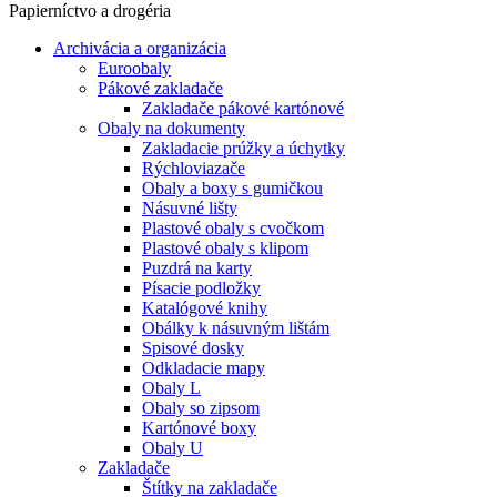
Papierníctvo a drogéria
Archivácia a organizácia
Euroobaly
Pákové zakladače
Zakladače pákové kartónové
Obaly na dokumenty
Zakladacie prúžky a úchytky
Rýchloviazače
Obaly a boxy s gumičkou
Násuvné lišty
Plastové obaly s cvočkom
Plastové obaly s klipom
Puzdrá na karty
Písacie podložky
Katalógové knihy
Obálky k násuvným lištám
Spisové dosky
Odkladacie mapy
Obaly L
Obaly so zipsom
Kartónové boxy
Obaly U
Zakladače
Štítky na zakladače