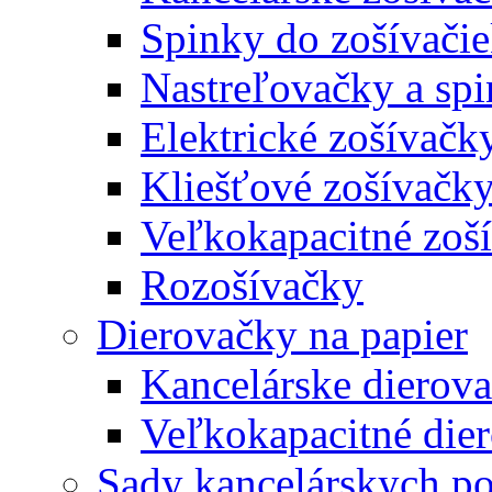
Spinky do zošívači
Nastreľovačky a spi
Elektrické zošívačk
Kliešťové zošívačk
Veľkokapacitné zoš
Rozošívačky
Dierovačky na papier
Kancelárske dierov
Veľkokapacitné die
Sady kancelárskych po