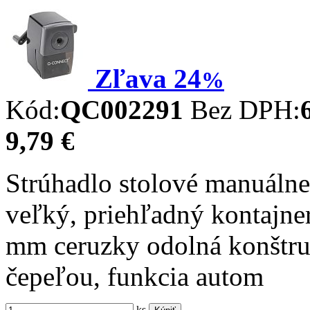
Zľava
24
%
Kód:
QC002291
Bez DPH:
9,79 €
Strúhadlo stolové manuálne
veľký, priehľadný kontajner
mm ceruzky odolná konštru
čepeľou, funkcia autom
ks