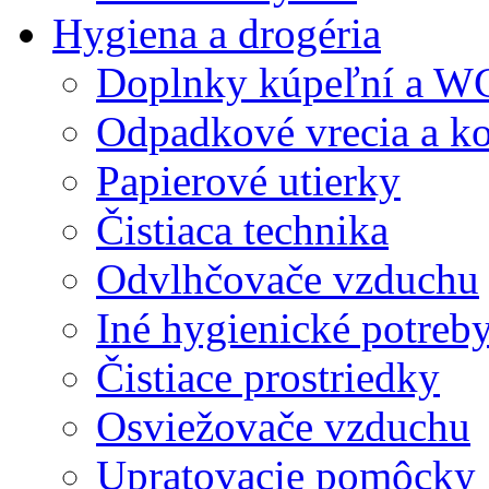
Hygiena a drogéria
Doplnky kúpeľní a W
Odpadkové vrecia a k
Papierové utierky
Čistiaca technika
Odvlhčovače vzduchu
Iné hygienické potreb
Čistiace prostriedky
Osviežovače vzduchu
Upratovacie pomôcky