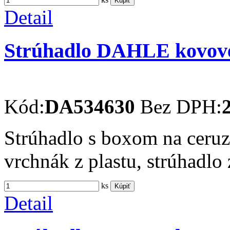
Kúpiť
Detail
Strúhadlo DAHLE kovov
Kód:
DA534630
Bez DPH:
Strúhadlo s boxom na ceruz
vrchnák z plastu, strúhadlo
ks
Kúpiť
Detail