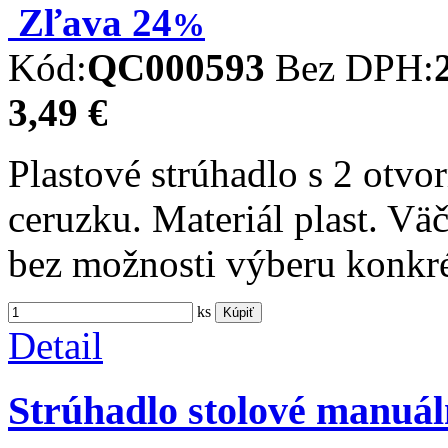
Zľava
24
%
Kód:
QC000593
Bez DPH:
3,49 €
Plastové strúhadlo s 2 otv
ceruzku. Materiál plast. Väč
bez možnosti výberu konkré
ks
Kúpiť
Detail
Strúhadlo stolové manu