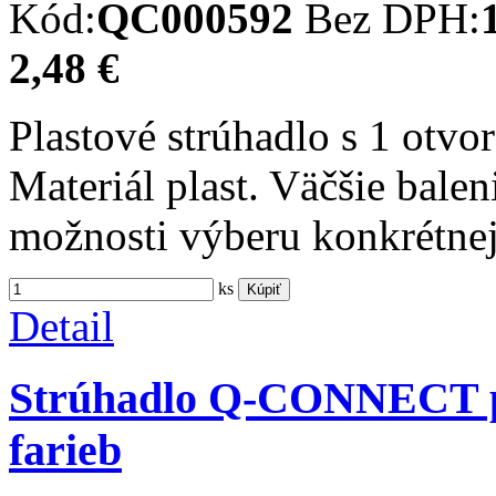
Kód:
QC000592
Bez DPH:
2,48 €
Plastové strúhadlo s 1 otvo
Materiál plast. Väčšie balen
možnosti výberu konkrétnej
ks
Kúpiť
Detail
Strúhadlo Q-CONNECT pla
farieb