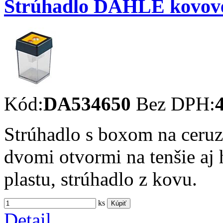
Strúhadlo DAHLE kovové
Kód:
DA534650
Bez DPH:
Strúhadlo s boxom na ceru
dvomi otvormi na tenšie aj 
plastu, strúhadlo z kovu.
ks
Kúpiť
Detail