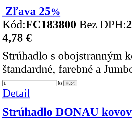
Zľava
25
%
Kód:
FC183800
Bez DPH:
2
4,78 €
Strúhadlo s obojstranným k
štandardné, farebné a Jumbo
ks
Kúpiť
Detail
Strúhadlo DONAU kovov