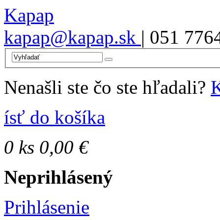
Kapap
kapap@kapap.sk
| 051 776
Nenašli ste čo ste hľadali?
K
ísť do košíka
0
ks
0,00 €
Neprihlásený
Prihlásenie