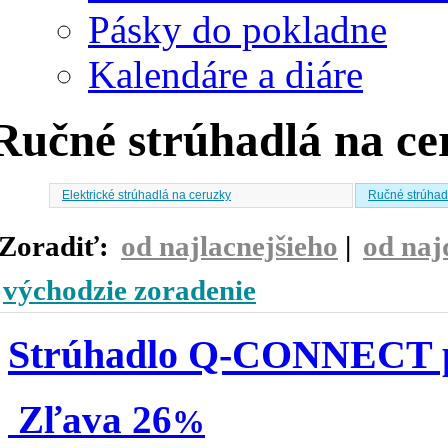
Pásky do pokladne
Kalendáre a diáre
Ručné strúhadlá na ce
Elektrické strúhadlá na ceruzky
Ručné strúhad
Zoradiť:
od najlacnejšieho
|
od naj
východzie zoradenie
Strúhadlo Q-CONNECT pl
Zľava
26
%