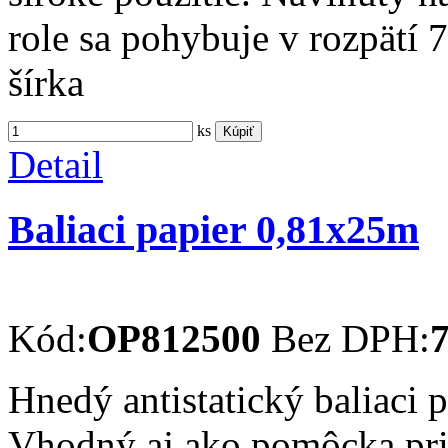
role sa pohybuje v rozpätí
šírka
ks
Kúpiť
Detail
Baliaci papier 0,81x25m
Kód:
OP812500
Bez DPH:
7
Hnedý antistatický baliaci 
Vhodný aj ako pomôcka pri