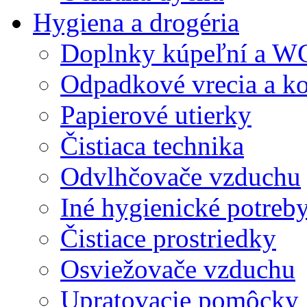
Hygiena a drogéria
Doplnky kúpeľní a W
Odpadkové vrecia a k
Papierové utierky
Čistiaca technika
Odvlhčovače vzduchu
Iné hygienické potreb
Čistiace prostriedky
Osviežovače vzduchu
Upratovacie pomôcky