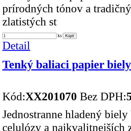
prírodných tónov a tradičn
zlatistých st
ks
Kúpiť
Detail
Tenký baliaci papier biel
Kód:
XX201070
Bez DPH:
Jednostranne hladený biely 
celulózy a najkvalitnejších