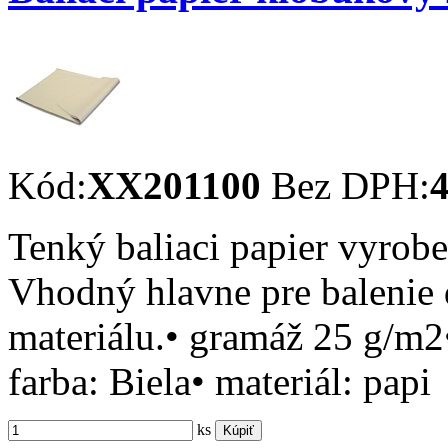
Kód:
XX201100
Bez DPH:
4
Tenký baliaci papier vyrob
Vhodný hlavne pre balenie
materiálu.• gramáž 25 g/m
farba: Biela• materiál: papi
ks
Kúpiť