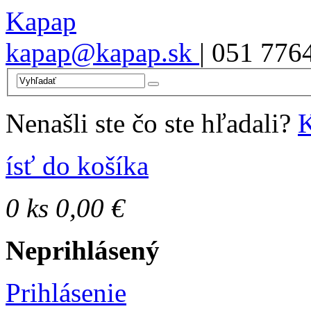
Kapap
kapap@kapap.sk
| 051 776
Nenašli ste čo ste hľadali?
K
ísť do košíka
0
ks
0,00 €
Neprihlásený
Prihlásenie