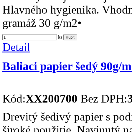
Hlavného hygienika. Vhodný
gramáž 30 g/m2•
ks
Kúpiť
Detail
Baliaci papier šedý 90g/m
Kód:
XX200700
Bez DPH:
Drevitý šedivý papier s po
široké použitie. Navinutý n