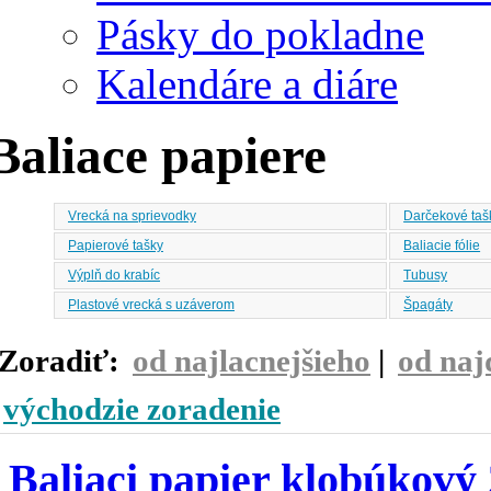
Pásky do pokladne
Kalendáre a diáre
Baliace papiere
Vrecká na sprievodky
Darčekové tašk
Papierové tašky
Baliacie fólie
Výplň do krabíc
Tubusy
Plastové vrecká s uzáverom
Špagáty
Zoradiť:
od najlacnejšieho
|
od naj
východzie zoradenie
Baliaci papier klobúkový 