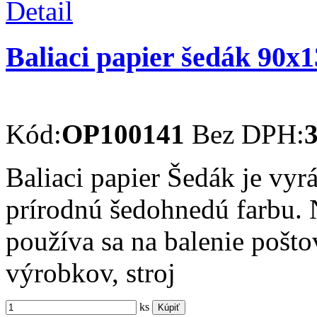
Detail
Baliaci papier šedák 90x
Kód:
OP100141
Bez DPH:
3
Baliaci papier Šedák je vy
prírodnú šedohnedú farbu. 
používa sa na balenie pošt
výrobkov, stroj
ks
Kúpiť