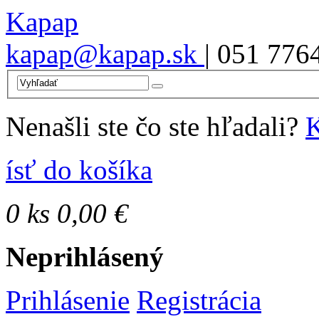
Kapap
kapap@kapap.sk
| 051 776
Nenašli ste čo ste hľadali?
K
ísť do košíka
0
ks
0,00 €
Neprihlásený
Prihlásenie
Registrácia