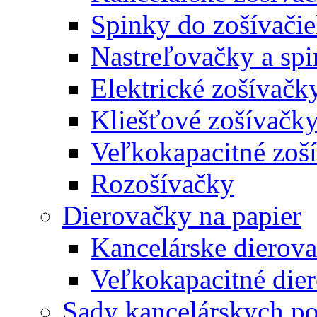
Spinky do zošívači
Nastreľovačky a spi
Elektrické zošívačk
Kliešťové zošívačk
Veľkokapacitné zoš
Rozošívačky
Dierovačky na papier
Kancelárske dierov
Veľkokapacitné die
Sady kancelárskych po