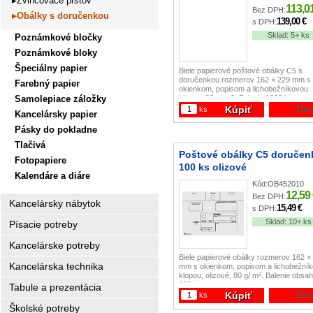
Zvlhčovače prstov
113,0
Bez DPH:
Obálky s doručenkou
139,00 €
s DPH:
Sklad:
5+ ks
Poznámkové bločky
Poznámkové bloky
Špeciálny papier
Biele papierové poštové obálky C5 s
doručenkou rozmerov 162 × 229 mm s
Farebný papier
okienkom, popisom a lichobežníkovou
klopou, 90 g/ m2. Balenie 1000 ks.
Samolepiace záložky
Det
Kúpiť
ks
Kancelársky papier
Pásky do pokladne
Tlačivá
Poštové obálky C5 doručen
Fotopapiere
100 ks olizové
Kalendáre a diáre
Kód:
OB452010
12,59
Bez DPH:
Kancelársky nábytok
15,49 €
s DPH:
Sklad:
10+ ks
Písacie potreby
Kancelárske potreby
Biele papierové obálky rozmerov 162 ×
Kancelárska technika
mm s okienkom, popisom a lichobežní
klopou, olizové, 80 g/ m². Balenie obsa
100 ks.
Tabule a prezentácia
Det
Kúpiť
ks
Školské potreby