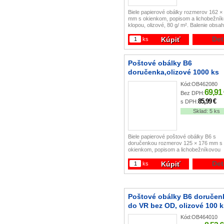
Biele papierové obálky rozmerov 162 ×
mm s okienkom, popisom a lichobežní
klopou, olizové, 80 g/ m². Balenie obsa
100 ks.
Det
Kúpiť
ks
Poštové obálky B6
doručenka,olizové 1000 ks
Kód:
OB462080
69,91
Bez DPH:
85,99 €
s DPH:
Sklad:
5 ks
Biele papierové poštové obálky B6 s
doručenkou rozmerov 125 × 176 mm s
okienkom, popisom a lichobežníkovou
klopou, 90 g/ m2. Balenie obsahuje 100
Det
Kúpiť
ks
Poštové obálky B6 doručen
do VR bez OD, olizové 100 
Kód:
OB464010