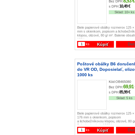
8,53 €
Bez DPH:
10,49 €
s DPH:
Sklad:
10+ ks
Biele papierové obálky rozmerov 125 ×
mm s okienkom, popisom a lichobežní
klopou, olizové, 80 g/ m². Balenie obsa
100 ks.
Det
Kúpiť
ks
Poštové obálky B6 doručen
do VR OD, Doposielať, oliz
1000 ks
Kód:
OB465080
69,91
Bez DPH:
85,99 €
s DPH:
Sklad:
5 ks
Biele papierové obálky rozmerov 125 ×
176 mm s okienkom, popisom
a lichobežníkovou klopou, olizové, 80 g
Balenie obsahuje 1000 ks.
Det
Kúpiť
ks