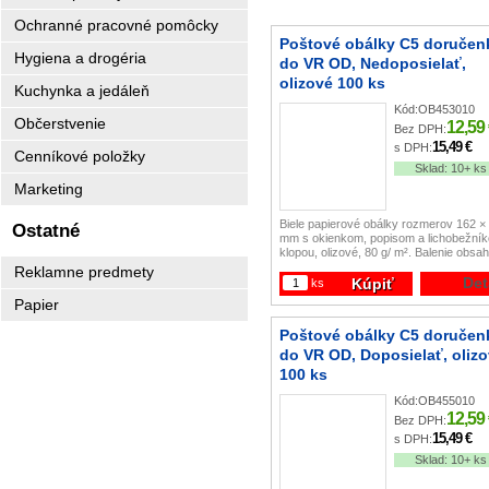
Ochranné pracovné pomôcky
Poštové obálky C5 doručen
Hygiena a drogéria
do VR OD, Nedoposielať,
olizové 100 ks
Kuchynka a jedáleň
Kód:
OB453010
Občerstvenie
12,59
Bez DPH:
15,49 €
s DPH:
Cenníkové položky
Sklad:
10+ ks
Marketing
Biele papierové obálky rozmerov 162 ×
Ostatné
mm s okienkom, popisom a lichobežní
klopou, olizové, 80 g/ m². Balenie obsa
100 ks.
Reklamne predmety
Det
Kúpiť
ks
Papier
Poštové obálky C5 doručen
do VR OD, Doposielať, oliz
100 ks
Kód:
OB455010
12,59
Bez DPH:
15,49 €
s DPH:
Sklad:
10+ ks