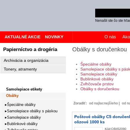
Nenašli ste čo ste hľa
O nás
Ako
AKTUALNÉ AKCIE
NOVINKY
Obálky s doručenkou
Papierníctvo a drogéria
Archivácia a organizácia
Špeciálne obálky
Tonery, atramenty
Samolepiace obálky s pás
Samolepiace obálky
Papier
Bublinkové obálky
Zvlhčovače prstov
Obálky s doručenkou
Samolepiace etikety
Obálky
Zoradiť:
od najlacnejšieho
|
od n
Špeciálne obálky
Samolepiace obálky s páskou
Poštové obálky C5 doručen
Samolepiace obálky
olizové 1000 ks
Bublinkové obálky
Kód:
OB452090