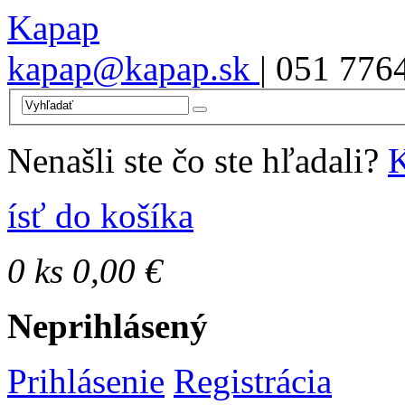
Kapap
kapap@kapap.sk
| 051 776
Nenašli ste čo ste hľadali?
K
ísť do košíka
0
ks
0,00 €
Neprihlásený
Prihlásenie
Registrácia