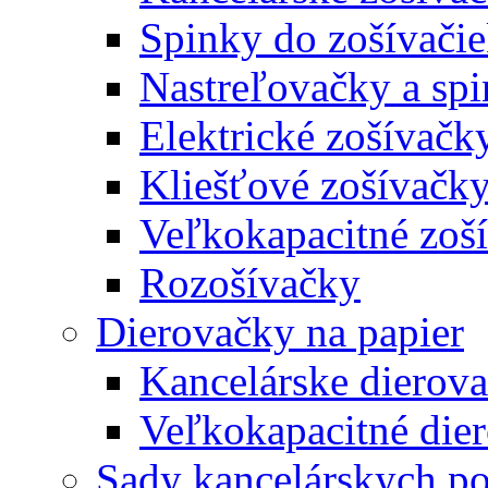
Spinky do zošívači
Nastreľovačky a spi
Elektrické zošívačk
Kliešťové zošívačk
Veľkokapacitné zoš
Rozošívačky
Dierovačky na papier
Kancelárske dierov
Veľkokapacitné die
Sady kancelárskych po