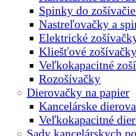
Spinky do zošívači
Nastreľovačky a spi
Elektrické zošívačk
Kliešťové zošívačk
Veľkokapacitné zoš
Rozošívačky
Dierovačky na papier
Kancelárske dierov
Veľkokapacitné die
Sady kancelárskych po