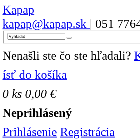
Kapap
kapap@kapap.sk
| 051 776
Nenašli ste čo ste hľadali?
K
ísť do košíka
0
ks
0,00 €
Neprihlásený
Prihlásenie
Registrácia