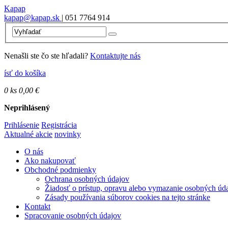
Kapap
kapap@kapap.sk
| 051 7764 914
Nenašli ste čo ste hľadali?
Kontaktujte nás
ísť do košíka
0
ks
0,00 €
Neprihlásený
Prihlásenie
Registrácia
Aktualné akcie
novinky
O nás
Ako nakupovať
Obchodné podmienky
Ochrana osobných údajov
Žiadosť o prístup, opravu alebo vymazanie osobných úd
Zásady používania súborov cookies na tejto stránke
Kontakt
Spracovanie osobných údajov