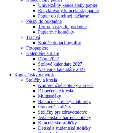
Univerzálny kancelársky papier
Recyklovaný kancelársky papier
Papier do farebnej tlačiarne
Pásky do pokladne
Termo pásky do pokladne
Papierové kotúčiky
Tlačivá
Kotúče do tachografov
Fotopapiere
Kalendáre a diáre
Diáre 2027
Stolové kalendáre 2027
Nástenné kalendáre 2027
Kancelársky nábytok
Stoličky a kreslá
Konferenčné stoličky a kreslá
Dispečerské kreslá
Multisedáky
Balančné stoličky a taburety
Pracovné stoličky
Stoličky pre zdravotníctvo
Jedálenské a barové stoličky
Kancelárske stoličky
Detské a študentské stoličky