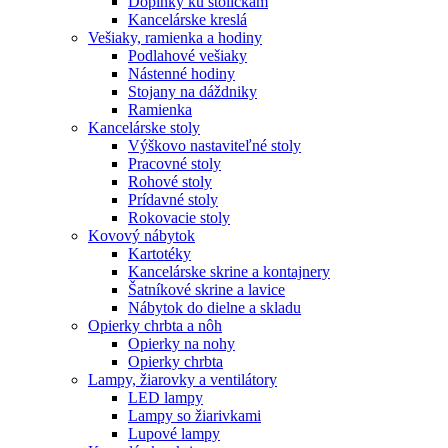
Doplnky ku stoličkám
Kancelárske kreslá
Vešiaky, ramienka a hodiny
Podlahové vešiaky
Nástenné hodiny
Stojany na dáždniky
Ramienka
Kancelárske stoly
Výškovo nastaviteľné stoly
Pracovné stoly
Rohové stoly
Prídavné stoly
Rokovacie stoly
Kovový nábytok
Kartotéky
Kancelárske skrine a kontajnery
Šatníkové skrine a lavice
Nábytok do dielne a skladu
Opierky chrbta a nôh
Opierky na nohy
Opierky chrbta
Lampy, žiarovky a ventilátory
LED lampy
Lampy so žiarivkami
Lupové lampy