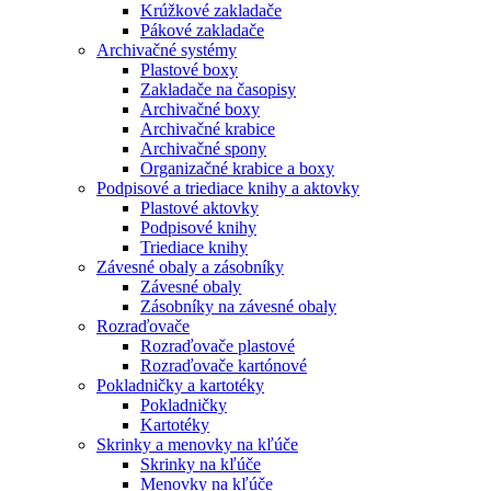
Krúžkové zakladače
Pákové zakladače
Archivačné systémy
Plastové boxy
Zakladače na časopisy
Archivačné boxy
Archivačné krabice
Archivačné spony
Organizačné krabice a boxy
Podpisové a triediace knihy a aktovky
Plastové aktovky
Podpisové knihy
Triediace knihy
Závesné obaly a zásobníky
Závesné obaly
Zásobníky na závesné obaly
Rozraďovače
Rozraďovače plastové
Rozraďovače kartónové
Pokladničky a kartotéky
Pokladničky
Kartotéky
Skrinky a menovky na kľúče
Skrinky na kľúče
Menovky na kľúče