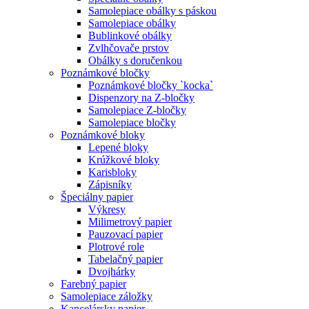
Samolepiace obálky s páskou
Samolepiace obálky
Bublinkové obálky
Zvlhčovače prstov
Obálky s doručenkou
Poznámkové bločky
Poznámkové bločky `kocka`
Dispenzory na Z-bločky
Samolepiace Z-bločky
Samolepiace bločky
Poznámkové bloky
Lepené bloky
Krúžkové bloky
Karisbloky
Zápisníky
Špeciálny papier
Výkresy
Milimetrový papier
Pauzovací papier
Plotrové role
Tabelačný papier
Dvojhárky
Farebný papier
Samolepiace záložky
Kancelársky papier