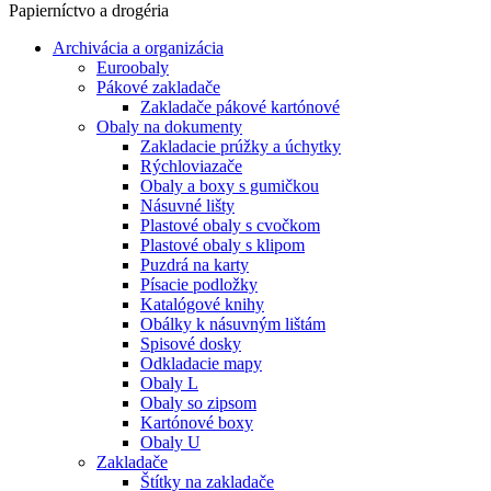
Papierníctvo a drogéria
Archivácia a organizácia
Euroobaly
Pákové zakladače
Zakladače pákové kartónové
Obaly na dokumenty
Zakladacie prúžky a úchytky
Rýchloviazače
Obaly a boxy s gumičkou
Násuvné lišty
Plastové obaly s cvočkom
Plastové obaly s klipom
Puzdrá na karty
Písacie podložky
Katalógové knihy
Obálky k násuvným lištám
Spisové dosky
Odkladacie mapy
Obaly L
Obaly so zipsom
Kartónové boxy
Obaly U
Zakladače
Štítky na zakladače