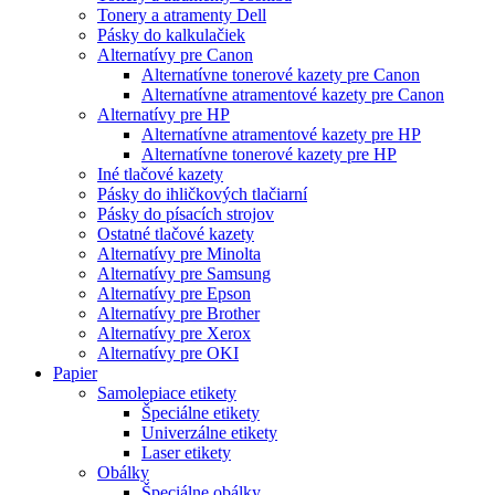
Tonery a atramenty Dell
Pásky do kalkulačiek
Alternatívy pre Canon
Alternatívne tonerové kazety pre Canon
Alternatívne atramentové kazety pre Canon
Alternatívy pre HP
Alternatívne atramentové kazety pre HP
Alternatívne tonerové kazety pre HP
Iné tlačové kazety
Pásky do ihličkových tlačiarní
Pásky do písacích strojov
Ostatné tlačové kazety
Alternatívy pre Minolta
Alternatívy pre Samsung
Alternatívy pre Epson
Alternatívy pre Brother
Alternatívy pre Xerox
Alternatívy pre OKI
Papier
Samolepiace etikety
Špeciálne etikety
Univerzálne etikety
Laser etikety
Obálky
Špeciálne obálky