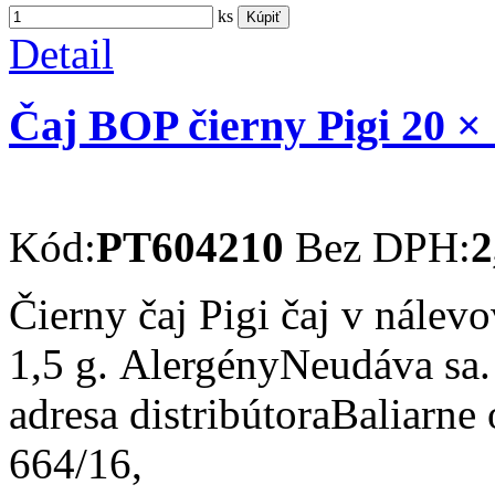
ks
Kúpiť
Detail
Čaj BOP čierny Pigi 20 × 
Kód:
PT604210
Bez DPH:
2
Čierny čaj Pigi čaj v nálev
1,5 g. AlergényNeudáva sa
adresa distribútoraBaliarne
664/16,