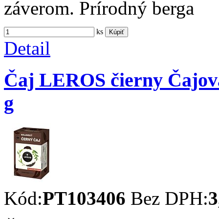
záverom. Prírodný berga
ks
Kúpiť
Detail
Čaj LEROS čierny Čajov
g
Kód:
PT103406
Bez DPH:
3