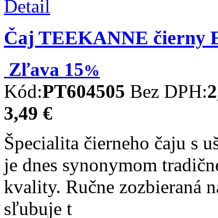
Detail
Čaj TEEKANNE čierny Ea
Zľava
15
%
Kód:
PT604505
Bez DPH:
2
3,49 €
Špecialita čierneho čaju s
je dnes synonymom tradične
kvality. Ručne zozbieraná n
sľubuje t