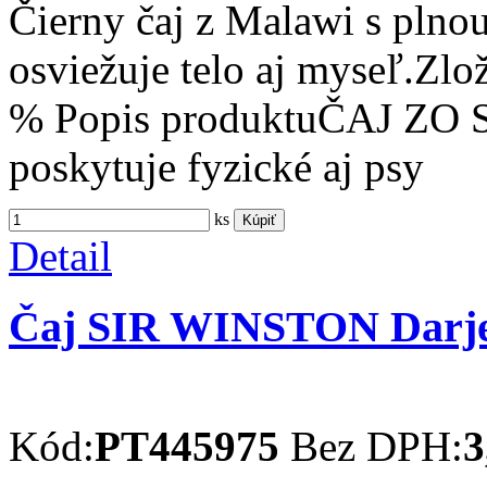
Čierny čaj z Malawi s plno
osviežuje telo aj myseľ.Zl
% Popis produktuČAJ ZO
poskytuje fyzické aj psy
ks
Kúpiť
Detail
Čaj SIR WINSTON Darjee
Kód:
PT445975
Bez DPH:
3