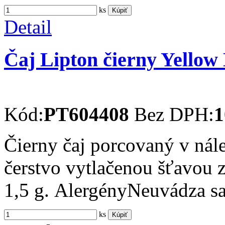
ks
Kúpiť
Detail
Čaj Lipton čierny Yellow 
Kód:
PT604408
Bez DPH:
1
Čierny čaj porcovaný v nál
čerstvo vytlačenou šťavou z
1,5 g. AlergényNeuvádza s
ks
Kúpiť