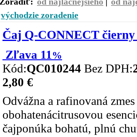
Zoradiť:
od najlacnejšieho
|
od naj
východzie zoradenie
Čaj Q-CONNECT čierny E
Zľava
11
%
Kód:
QC010244
Bez DPH:
2,80 €
Odvážna a rafinovaná zmes 
obohatenácitrusovou esenci
čajponúka bohatú, plnú ch