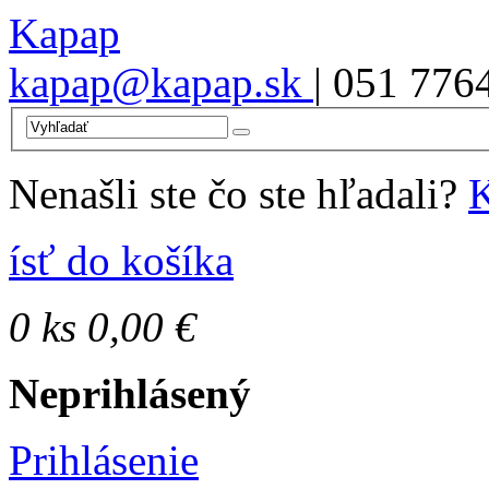
Kapap
kapap@kapap.sk
| 051 776
Nenašli ste čo ste hľadali?
K
ísť do košíka
0
ks
0,00 €
Neprihlásený
Prihlásenie