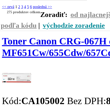
<< prvá
1
2
3
4
5
6
posledná >>
275 produktov celkom
Zoradiť:
od najlacnej
podľa kódu
|
východzie zoradenie
Toner Canon CRG-067H cy
MF651Cw/655Cdw/657C
Kód:
CA105002
Bez DPH: