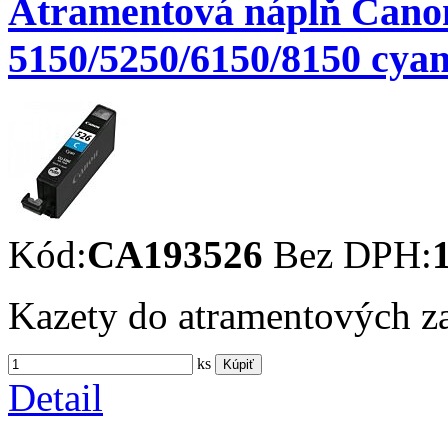
Atramentová náplň Can
5150/5250/6150/8150 cyan 
Kód:
CA193526
Bez DPH:
Kazety do atramentových z
ks
Kúpiť
Detail