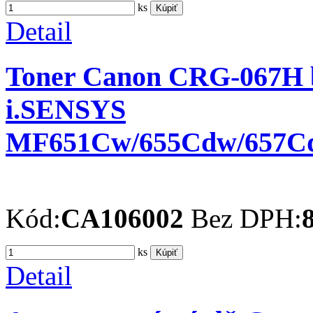
ks
Kúpiť
Detail
Toner Canon CRG-067H bla
i.SENSYS
MF651Cw/655Cdw/657C
Kód:
CA106002
Bez DPH:
ks
Kúpiť
Detail