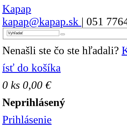
Kapap
kapap@kapap.sk
| 051 776
Nenašli ste čo ste hľadali?
K
ísť do košíka
0
ks
0,00 €
Neprihlásený
Prihlásenie