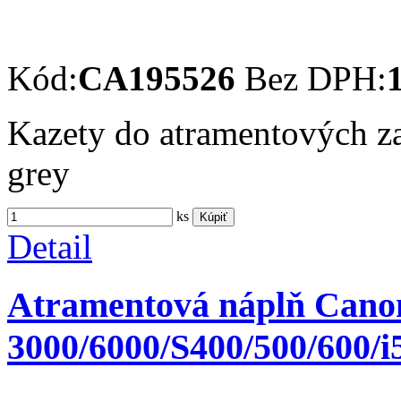
Kód:
CA195526
Bez DPH:
Kazety do atramentových z
grey
ks
Kúpiť
Detail
Atramentová náplň Cano
3000/6000/S400/500/600/i5