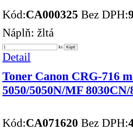
Kód:
CA000325
Bez DPH:
Náplň: žltá
ks
Kúpiť
Detail
Toner Canon CRG-716 mag
5050/5050N/MF 8030CN
Kód:
CA071620
Bez DPH: