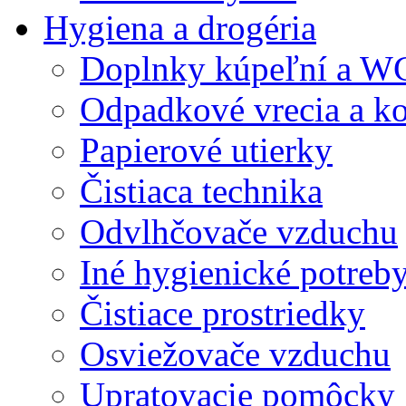
Hygiena a drogéria
Doplnky kúpeľní a W
Odpadkové vrecia a k
Papierové utierky
Čistiaca technika
Odvlhčovače vzduchu
Iné hygienické potreb
Čistiace prostriedky
Osviežovače vzduchu
Upratovacie pomôcky