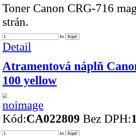
Toner Canon CRG-716 mag
strán.
ks
Kúpiť
Detail
Atramentová náplň Cano
100 yellow
Kód:
CA022809
Bez DPH:
ks
Kúpiť